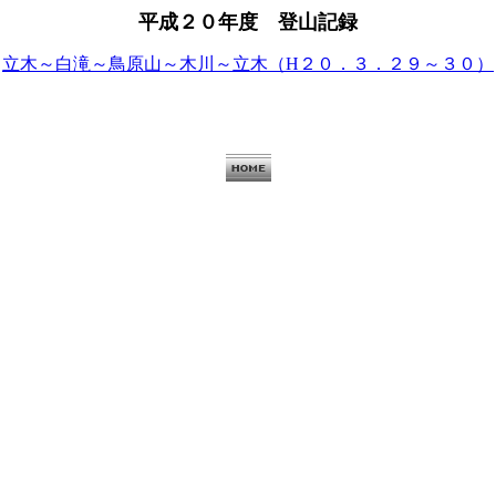
平成２０年度 登山記録
立木～白滝～鳥原山～木川～立木（H２０．３．２９～３０）