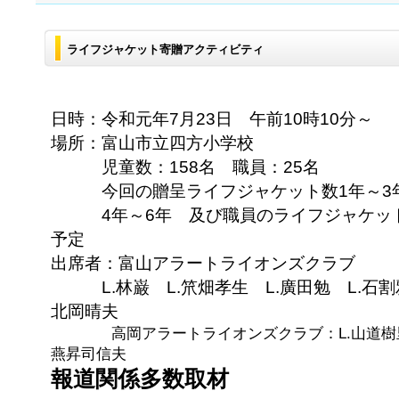
ライフジャケット寄贈アクティビティ
日時：令和元年7月23日 午前10時10分～
場所：富山市立四方小学校
児童数：158名 職員：25名
今回の贈呈ライフジャケット数1年～3年
4年～6年 及び職員のライフジャケット贈
予定
出席者：富山アラートライオンズクラブ
L.林巌 L.笊畑孝生 L.廣田勉 L.石割雅
北岡晴夫
高岡アラートライオンズクラブ：L.山道樹里 
燕昇司信夫
報道関係多数取材