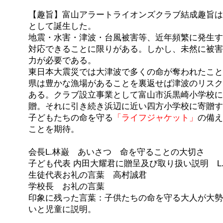
【趣旨】富山アラートライオンズクラブ結成趣旨は
として誕生した。
地震・水害・津波・台風被害等、近年頻繁に発生す
対応できることに限りがある。しかし、未然に被害
力が必要である。
東日本大震災では大津波で多くの命が奪われたこと
県は豊かな漁場があることを裏返せば津波のリスク
ある。クラブ設立事業として富山市浜黒崎小学校に
贈。それに引き続き浜辺に近い四方小学校に寄贈す
子どもたちの命を守る
「ライフジャケット」
の備え
ことを期待。
会長L.林巌 あいさつ 命を守ることの大切さ
子ども代表 内田大耀君に贈呈及び取り扱い説明 L
生徒代表お礼の言葉 高村誠君
学校長 お礼の言葉
印象に残った言葉：子供たちの命を守る大人が大勢
いと児童に説明。