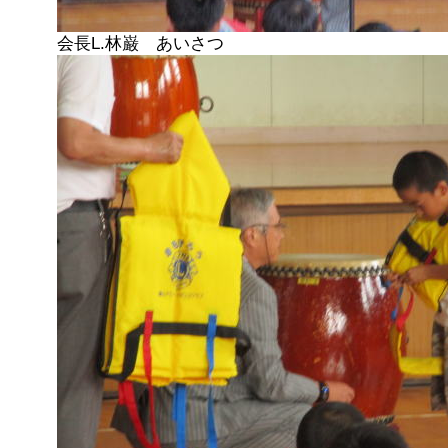
会長L.林巌 あいさつ