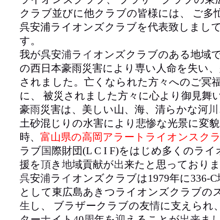
クラブ並びに他クラブの皆様には、 ご多
呉安浦ライオンズクラブを代表致しまし
す。
我が呉安
浦
ラ
イ
オンズクラブのある地域で
の西日本豪雨災害により専い人命を失い、
されました。亡くなられた方々へのご冥
に、 被災されました方々に心より御見舞
豪
雨
災害は、美しい山、海、清らかな河
川
土砂混じりの水害により悲惨な光景に変
時、
富山県の高岡アラートライオンスク
ラブ
国
際財団
(L C I F)
をはじめ多くのライ
援を
頂
き
地
域貢献が
出
来たと思っており
呉
安
浦
ラ
イ
オンズクラブは
1979
年に
336-C
として東広島あきつライオンズクラブの
生
し、 ブラザークラブの友
情
に支えられ
ター
ナ
イト
4
0
周
年を
迎
えることが
出来
ま