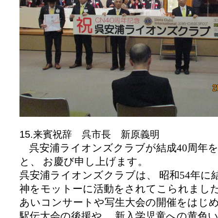
15.来賓祝辞 呉市長 新原義明
呉安浦ライオンズクラブが結成
40
周年
と、 お慶び申し上げます。
呉安浦ライオンズクラブは、 昭和
54
年に
神をモットーに活動をされてこられました
あいコンサートや写生大会の開催をはじ
駅伝大会の後援や、 新入学児童への黄色