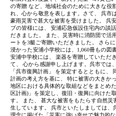
の寄贈
など、地域社会のために大きな役
れ、心から敬意を表します。
さて、 呉市
豪雨災害で甚大な被害を受けました。 呉
ブの皆様には、 安浦応急仮設住宅内の談
だきました。 また、災害時に消防団で活
ートを
3
艇ご寄贈いただきました。 さらに
浸かった安浦小学校には、
1,060
冊もの図
安浦中学校には、 楽器を寄贈していただ
て、 心から感謝申し上げます。
呉市では、
「呉市復興計画」 を策定するとともに、 
計画の考え方を基に、 特に被害の大きか
地区における具体的な取組などをまとめた
区計画
)
」を策定し、復旧・復興に向けた
す。
また、 甚大な被害をもたらす自然災
生しています。 呉市といたしましては、
理念に掲げた「災害に強い幸せで魅力的な