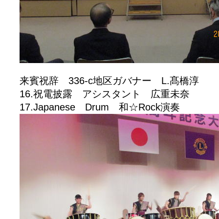
来賓祝辞 336-c地区ガバナー L.髙橋淳
16.祝電披露 アシスタント 広重未奈
17.Japanese Drum 和☆Rock演奏