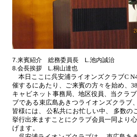
7.来賓紹介 総務委員長 L.池内誠治
8.会長挨拶 L.桐山達也
本日ここに呉安浦ライオンズクラブ
C N
催するにあたり、ご来賓の方々を始め、
3
キャビネット事務局、地区役員、当クラ
ブである束広島あきつライオンズクラブ、
皆様には、 公私共にお忙しい中、 多数の
挙行出来ますことにクラブ会員一同より
げます。
呉安浦ライオンズクラブは、 束広島あ