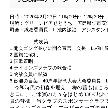
日時：2020年2月23日 11時00分～12時30分
場所：グリーンピアせとうち 広島県呉市安浦
司会：総務委員長 L.池内誠治 アシスタン
式次第
1.開会ゴング並びに開会宣言 会長 L.桐山
2.国旗に敬礼
3.国歌斉唱
4.ライオンズクラブの歌合唱
5.物故会員に黙祷
6.歓迎の言葉 40周年記念大会大会委員長 L
令和時代の初春を迎え、
梅の蕾もほこ
き日に、
ご来賓の方々をはじめ
336-C
地区
員の皆様、
当クラブのスポンサークラブ
ライオンズクラブ、 ブラザークラブの東