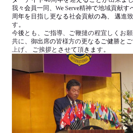
我
々会
員
一
同
、
W
e
S
e
r
ve
精神
で
地域貢献
す
周
年を
目指し更
なる
社
会
貢献
の為、 邁
進
す
。
今
後
とも
、ご
指導、
ご
鞭撻の程宜しくお願
共に
、
御
出
席
の
皆様方の更な
るご健
勝
とご
上
げ、
ご
挨拶と
さ
せ
て
頂
きま
す
。