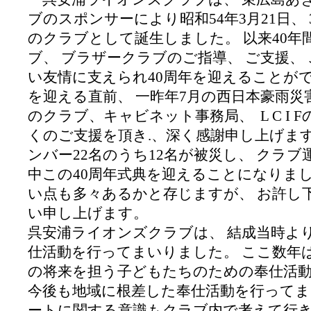
ブのスポンサーにより昭和
54
年
3
月
21
日、
のクラブとして誕生しました。 以来
40
年
ブ、 ブラザークラブのご指導、 ご支援、
い友情に支えられ
40
周年を迎えることが
を迎える直前、 一昨年
7
月の西日本豪雨災
のクラブ、キャビネット事務局、
L C I F
くのご支援を頂き
.
、深く感謝申し上げます
ンバー
22
名のうち
12
名が被災し、 クラブ
中この
40
周年式典を迎えることになりまし
い点も多々あるかと存じますが、 お許し
い申し上げます。
呉安浦ライオンズクラブは、 結成当時よ
仕活動を行ってまいりました。 ここ数年
の将来を担う子どもたちのための奉仕活
今後も地域に根差した奉仕活動を行ってま
ートに関する意識もクラブ内で考えて行