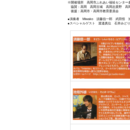
※開催場所 高岡市ふれあい福祉センター
REPORT
協賛：高岡 高岡古城 高岡志貴野 高岡
後援：高岡市・高岡市教育委員会
●演奏者 Miwako 須藤信一郎 武田悟 
●スペシャルゲスト 渡邉真位 石井みどり