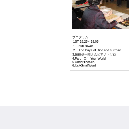
プログラム
1ST 18:25～19:05
１．sun flower
２．The Days of Dine and surrose
3.須藤信一郎さんピアノ・ソロ
4.Part Of Your World
5.UnderTheSea
6.It'sASmallWord