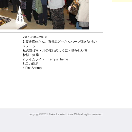
2st 19:20～20:00
1.渡邉真位さん、石井みどりさんハープ弾き語りの
ステージ
私の野ばら・川の流れのように・懐かしい昔
秋桜・紅葉
2.ライムライト Terry'sTheme
3.星の遠足
4.PinkShrimp
copyright©2015 Takaoka Alert Lions Club all rights reserved.