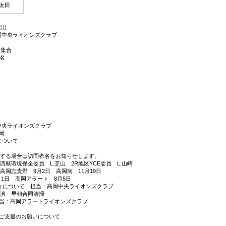
太田
選出
岡中央ライオンズクラブ
に集合
名
中央ライオンズクラブ
岡
について
する場合は訪問者名をお知らせします。
四献環境保全委員 L.芝山 2R地区YCE委員 L.山崎
高岡志貴野 9月2日 高岡南 11月19日
1日 高岡アラート 8月5日
ィについて 担当：高岡中央ライオンズクラブ
講演 早朝合同清掃
担当：高岡アラートライオンズクラブ
築ご支援のお願いについて