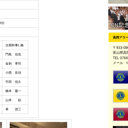
0分
高岡アラ
次期幹事L.略
〒933-08
富山県高
門島 信也
TEL 0766
メール t-al
金刺 孝司
小西 良信
竹田 信久
橋本 隆一
山本 始
車 啓三