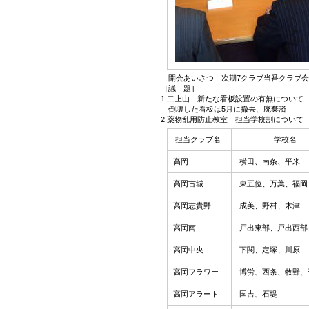
開会あいさつ 次期7クラブ当番クラブ会長
［議 題］
1.二上山 新たな看板設置の有無について
倒壊した看板は5月に撤去、廃棄済
2.薬物乱用防止教室 担当学校割について
担当クラブ名
学校名
高岡
横田、南条、平米
高岡古城
東五位、万葉、福岡
高岡志貴野
成美、野村、木津
高岡南
戸出東部、戸出西部
高岡中央
下関、定塚、川原
高岡フラワー
博労、西条、牧野、
高岡アラート
国吉、石堤