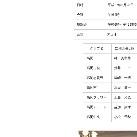
日時
平成27年5月28日
会議
午後4時～
懇親会
午後6時～午後7時3
会場
デュオ
クラブ名
次期会長L.略
高岡
林 眞宰秀
高岡古城
荒井 一
高岡志貴野
嶋崎 一翠
高岡南
冨田 良一
高岡フラワー
工藤 光也
高岡アラート
苗加 康孝
高岡中央
小松 千秋