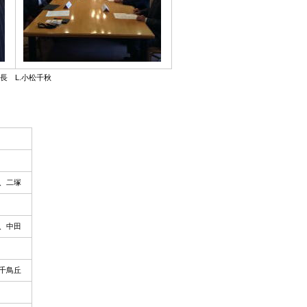
 L.小松千秋
、二塚
、中田
千鳥丘