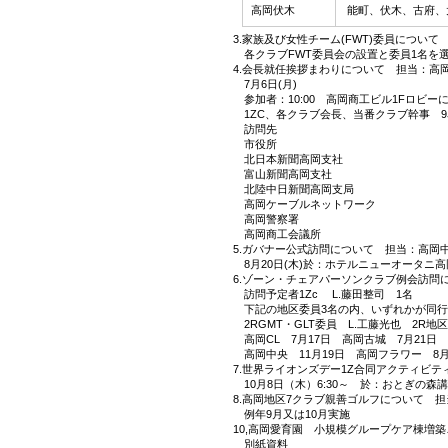
高岡伏木
能町、伏木、古府、
3.家族及び女性チーム(FWT)委員について
各クラブFWT委員会の設置と委員1名を
4.会長就任挨拶まわりについて 担当：高
7月6日(月)
参加者：10:00 高岡商工ビル1Fロビー
1ZC、各クラブ会長、当番クラブ幹事 9
訪問先
市役所
北日本新聞高岡支社
富山新聞高岡支社
北陸中日新聞高岡支局
高岡ケーブルネットワーク
高岡警察署
高岡商工会議所
5.ガバナー公式訪問について 担当：高岡
8月20日(木)於：ホテルニューオータニ高
6.ゾーン・チェアパーソンクラブ例会訪問
訪問予定者1Zc L.藤田整司 1名
下記の地区委員3名の内、いずれかが同行
2RGMT・GLT委員 L.工藤光也 2R地区
高岡CL 7月17日 高岡古城 7月21日 
高岡中央 11月19日 高岡フラワー 8月
7.世界ライオンズデー1Z合同アクティビテ
10月8日（木）6:30～ 於：おとぎの森
8.高岡地区7クラブ親善ゴルフについて 
例年9月又は10月実施
10,高岡愛育園 小規模グループケア棟増
別紙資料