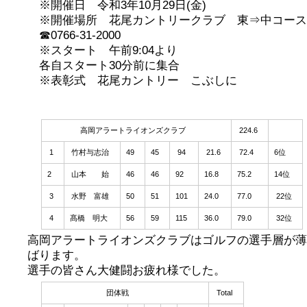
※開催日 令和3年10月29日(金)
※開催場所 花尾カントリークラブ 東⇒中コース
☎0766-31-2000
※スタート 午前9:04より
各自スタート30分前に集合
※表彰式 花尾カントリー こぶしに
高岡アラートライオンズクラブ
224.6
1
竹村与志治
49
45
94
21.6
72.4
6位
2
山本 始
46
46
92
16.8
75.2
14位
3
水野 富雄
50
51
101
24.0
77.0
22位
4
髙橋 明大
56
59
115
36.0
79.0
32位
高岡アラートライオンズクラブはゴルフの選手層が薄
ばります。
選手の皆さん大健闘お疲れ様でした。
団体戦
Total