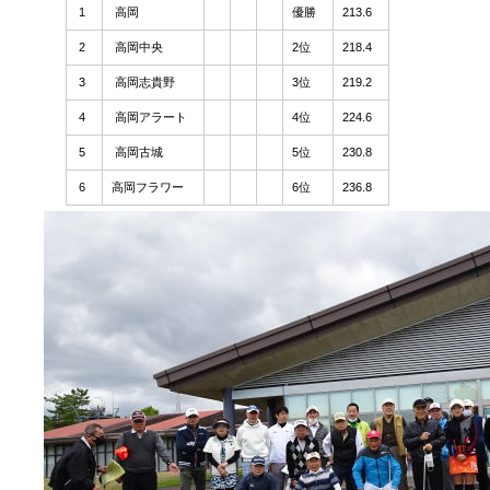
1
高岡
優勝
213.6
2
高岡中央
2位
218.4
3
高岡志貴野
3位
219.2
4
高岡アラート
4位
224.6
5
高岡古城
5位
230.8
6
高岡フラワー
6位
236.8