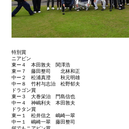
特別賞
ニアピン
東ー４ 本田敦夫 関澤浩
東ー７ 藤田整司 北林和正
中ー２ 松浦真澄 秋元明雄
中ー８ 竹村与志治 松野郁夫
ドラゴン賞
東ー３ 大巻栄治 門島信也
中ー４ 神嶋利夫 本田敦夫
ドラタン賞
東ー１ 松井信之 嶋崎一翠
中ー１ 嶋崎一翠 藤田整司
何でもニアピン賞