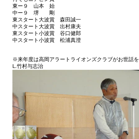
東ー９ 山本 始
中ー９ 堺 剛
東スタート大波賞 森田誠一
中スタート大波賞 出村康夫
東スタート小波賞 谷口健郎
中スタート小波賞 松浦真澄
※来年度は高岡アラートライオンズクラブがお世話を
L.竹村与志治