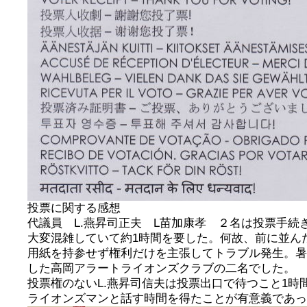
投票に関する感想
代議員 L.燕昇司正夫 L苗加康孝 ２名は投票手続き
大変混雑していて約1時間を要した。何故、前に並ん
用紙を持参せず権利だけを主張してトラブル発生。暑
した高岡アラートライオンズクラブの二名でした。
投票権のないL.燕昇司信夫は投票出口で待つこと1時
ライオンズマンと話す時間を得たことが有意義であっ