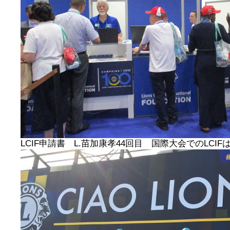
LCIF申請書 L.苗加康孝44回目 国際大会でのLCI