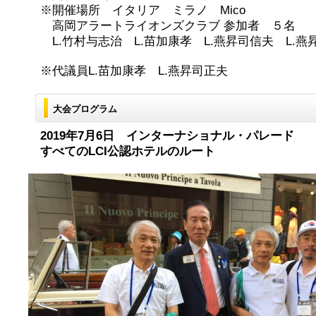
※開催場所 イタリア ミラノ Mico
高岡アラートライオンズクラブ 参加者 ５名
L.竹村与志治 L.苗加康孝 L.燕昇司信夫 L.燕
※代議員L.苗加康孝 L.燕昇司正夫
大会プログラム
2019年7月6日 インターナショナル・パレード
すべてのLCI公認ホテルのルート