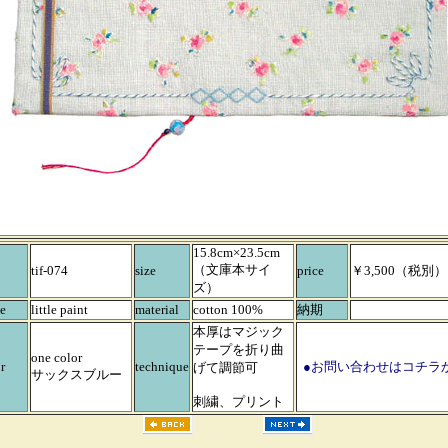
15.8cm×23.5cm
（文庫本サイ
tif-074
size
price
￥3,500（税別）
ズ）
e
little paint
material
cotton 100%
納期
本厚はマジック
テープを折り曲
one color
r
technique
●お問い合わせはコチラ
げて調節可
サックスブルー
刺繍、プリント