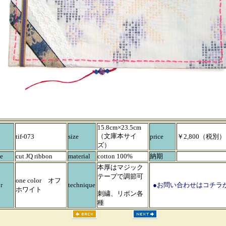
15.8cm×23.5cm
（文庫本サイ
tif-073
size
price
￥2,800（税別）
ズ）
e
cut JQ ribbon
material
cotton 100%
納期
本厚はマジック
テープで調節可
one color オフ
r
technique
●お問い合わせはコチラ
ホワイト
刺繍、リボン各
種