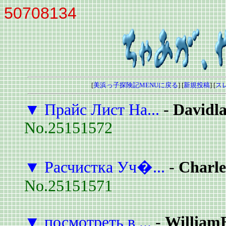
50708134
[
美浜っ子探険記MENUに戻る
] [
新規投稿
] [
ス
▼
Прайс Лист На...
-
Davidl
No.25151572
▼
Расчистка Уч�...
-
Charle
No.25151571
▼
посмотреть в ...
-
William