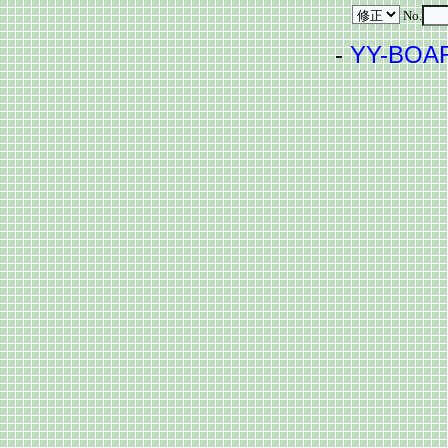
No.
-
YY-BOA