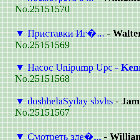
No.25151570
▼
Приставки Иг�...
-
Walte
No.25151569
▼
Насос Unipump Upc
-
Ken
No.25151568
▼
dushhelaSyday sbvhs
-
Jam
No.25151567
▼
Смотреть зде�...
-
Willi