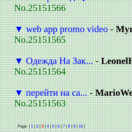
No.25151566
▼
web app promo video
-
Myr
No.25151565
▼
Одежда На Зак...
-
Leonel
No.25151564
▼
перейти на са...
-
MarioWe
No.25151563
Page: |
1
|
2
|
3
|
4
|
5
|
6
|
7
|
8
|
9
|
10
|