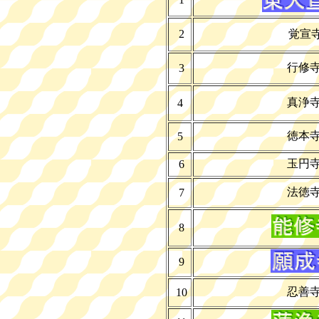
2
覚宣
行修
3
真浄
4
徳本
5
玉円
6
法徳
7
8
9
忍善
10