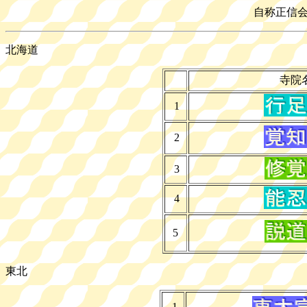
自称正信
北海道
寺院
1
2
3
4
5
東北
1