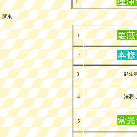
11
関東
1
2
願生
3
法潤
4
5