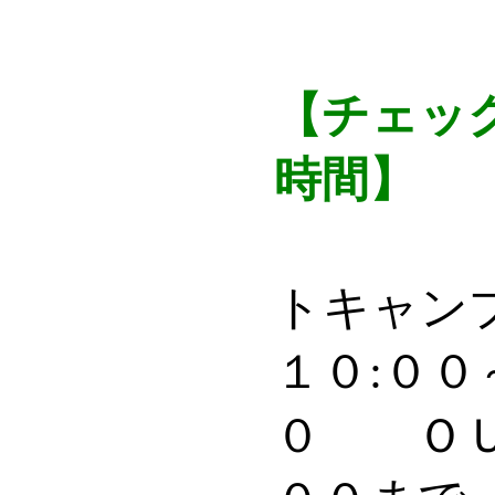
【チェッ
時間】
トキャン
１０:００
０ ＯＵ