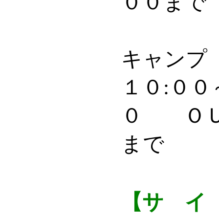
００まで
キャンプ 
１０:００
０ ＯＵ
まで
【
サ イ