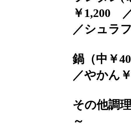
￥1,200
／シュラ
鍋（中￥40
／やかん￥5
その他調理
～