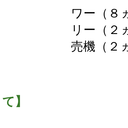
ワー（８
リー（２
売機（２
て】