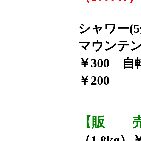
シャワー(5
マウンテン
￥300 自
￥200
【販 
（1.8kg）
￥