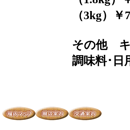
（3kg）
￥7
その他 
調味料･日