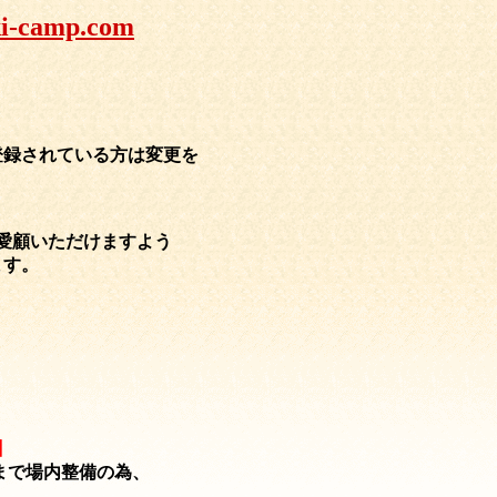
ki-camp.com
登録されている方は変更を
愛顧いただけますよう
げます。
】
）まで場内整備の為、
。