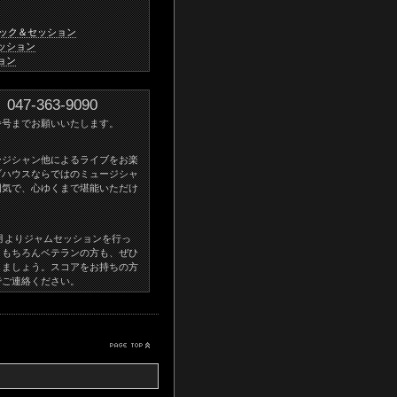
クリニック＆セッション
セッション
ション
-363-9090
番号までお願いいたします。
ージシャン他によるライブをお楽
ブハウスならではのミュージシャ
囲気で、心ゆくまで堪能いただけ
0月よりジャムセッションを行っ
。もちろんベテランの方も、ぜひ
しましょう。スコアをお持ちの方
でご連絡ください。