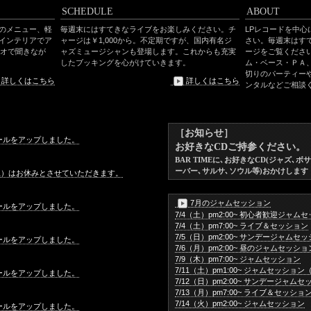
SCHEDULE
ABOUT
のメニュー、軽
毎週末にはすてきなライブをお楽しみください。チ
LPレコードを中心
インテリアでア
ャージは￥1,000から。不定期ですが、国内有名ジ
さい。毎週末はす
ィオで聞きなが
ャズミュージシャンも登場します。これからも充実
ージをご覧くださ
したブッキングを心がけていきます。
ム・ベース・ＰＡ
切りのパーティー
詳しくはこちら
詳しくはこちら
ンタルなどご相談
［
お知らせ］
ールをアップしました。
お好きなCDご持参ください。
BAR TIMEに､お好きなCD(ジャズ､
ーバー､サルサ､ソウル等)おかけします
（土）はお休みとさせていただきます。
7月のジャムセッション
ールをアップしました。
7/4（土）pm2:00~ 初心者歓迎ジャム
7/4（土）pm7:00~ ライブ＆セッション
7/5（日）pm2:00~ サンデージャムセ
ールをアップしました。
7/6（月）pm2:00~ 昼のジャムセッショ
7/9（木）pm7:00~ ジャムセッション
7/11（土）pm1:00~ ジャムセッション（
ールをアップしました。
7/12（日）pm2:00~ サンデージャム
7/13（月）pm7:00~ ライブ＆セッショ
7/14（火）pm2:00~ ジャムセッション
ールをアップしました。