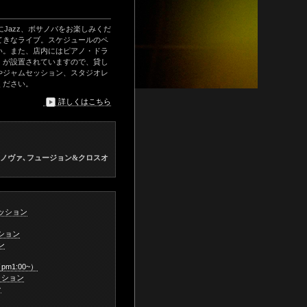
にJazz、ボサノバをお楽しみくだ
てきなライブ。スケジュールのペ
い。また、店内にはピアノ・ドラ
、が設置されていますので、貸し
やジャムセッション、スタジオレ
ください。
詳しくはこちら
ボサノヴァ､フュージョン&クロスオ
セッション
ッション
ン
pm1:00~）
セッション
ン