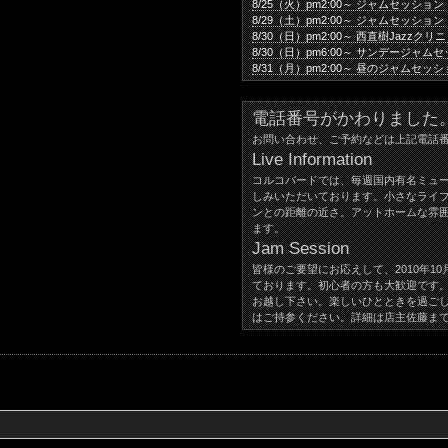
8/25（火）pm2:00～ ジャムセッション
8/29（土）pm2:00～ ジャムセッション
8/30（日）pm2:00～ 西直樹Jazz
8/30（日）pm6:00～ サンデージャム
8/31（月）pm2:00～ 昼のジャムセッ
電話番号がかわりました。047
お問い合わせ、ご予約などは上記電話
Live Information
コルコバードでは、毎週国内有名ミュ
しみいただいております。小さなライ
ンとの距離の近さ。アットホームな雰
ます。
Jam Session
皆様のご要望にお応えして、2010年1
ております。初心者の方も大歓迎です
お越し下さい。楽しいひとときを過ご
はご持参ください。詳細は店主佐藤ま