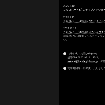
2026.2.10
コルコバード3月のライブスケジュ
2026.1.11
コルコバード2026年2月のライブ
2025.12.12
コルコバード2026年1月のライブ
新春は1月3日新春ジャムセッショ
い。
（予約先・お問い合わせ）
携帯090-3802-9912 SMS、
nz4nu4@bma.biglobe.ne.jp
佐
営業時間等一部変更いたしまし