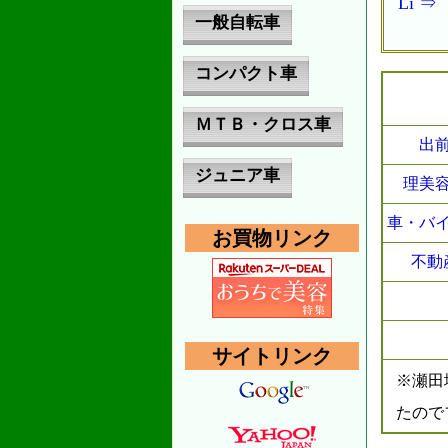
Li 
一般自転車
コンパクト車
ＭＴＢ・クロス車
出
ジュニア車
理美
車・バ
お買物リンク
不動
サイトリンク
※瀬
たので