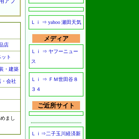
ン用アプ
Ｌｉ ⇒ yahoo 瀬田天気
メディア
品店
Ｌｉ ⇒ ヤフーニュー
ペット
ス
装・建築
Ｌｉ ⇒ ＦＭ世田谷８
店・会社
３４
ご近所サイト
めまし
Ｌｉ⇒二子玉川経済新