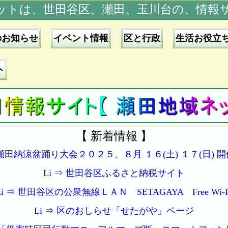
ットは、世田谷区、瀬田、玉川台の、情報
のお知らせ
イベント情報
区と行政
生活お役立
ト
【 新着情報 】
瀬田納涼盆踊り大会２０２５、８月 １６(土) １７(日) 
Li ⇒ 世田谷区ふるさと納税サイト
Li ⇒ 世田谷区の公衆無線ＬＡＮ SETAGAYA Free Wi-F
Li ⇒ 区のおしらせ「せたがや」ページ