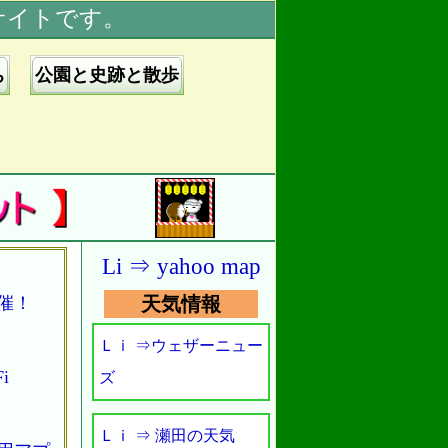
サイトです。
ち
公園と史跡と散歩
Li ⇒ yahoo map
開催！
天気情報
Ｌｉ ⇒ウェザーニュー
i
ズ
Ｌｉ ⇒ 瀬田の天気