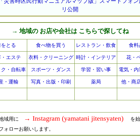
⇒ 「災害時区民行動マニュアルマップ版」スマートフォ
リ公開
→ 地域の お店や会社は こちらで探してね
前をとる
食べ物を買う
レストラン・飲食
食料
容・エステ
衣料・クリーニング
時計・インテリア
花・
イク・自転車
スポーツ・ダンス
学習・習い事
電気・内
産・運輸
写真・出版・印刷
薬局
他・商
→ Instagram (yamatani jitensyaten)
田地域用に
を始
フォローお願いします。