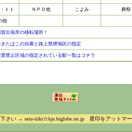
・トト
ＮＰＯ他
こよみ
葬祭
の他
⇒ 用賀出張所の移転場所！
⇒ 歩きたばこの自粛と路上禁煙地区の指定
⇒ 放置禁止区域の指定されている駅一覧はコチラ
 → seta-tiiki☆kje.biglobe.ne.jp 星印をア