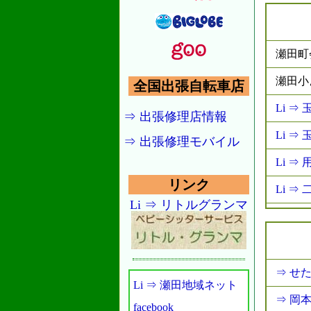
瀬田町
瀬田小
全国出張自転車店
Li 
⇒ 出張修理店情報
Li ⇒
⇒ 出張修理モバイル
Li ⇒
リンク
Li ⇒
Li ⇒ リトルグランマ
⇒ せ
Li ⇒ 瀬田地域ネット
⇒ 岡
facebook