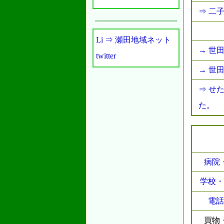
⇒ 二子
Li ⇒ 瀬田地域ネット
→ 世
twitter
→ 世
⇒ せ
た。
病院
学校・
電話
買物