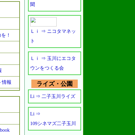
聞
Ｌｉ ⇒ ニコタマネッ
力を！
ト
Ｌｉ ⇒ 玉川にエコタ
ウンをつくる会
報
ト情報
ライズ・公園
Li ⇒ 二子玉川ライズ
Li ⇒
109シネマズ二子玉川
ook