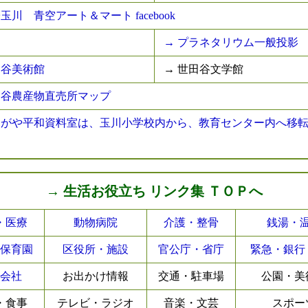
玉川 青空アート＆マート facebook
→ プラネタリウム一般投影
田谷美術館
→ 世田谷文学館
田谷農産物直売所マップ
たがや平和資料室は、玉川小学校内から、教育センター内へ移
→ 生活お役立ち リンク集 ＴＯＰへ
・医療
動物病院
介護・整骨
銭湯・
保育園
区役所・施設
官公庁・省庁
緊急・銀行
会社
お出かけ情報
交通・駐車場
公園・美
・食事
テレビ・ラジオ
音楽・文芸
スポー