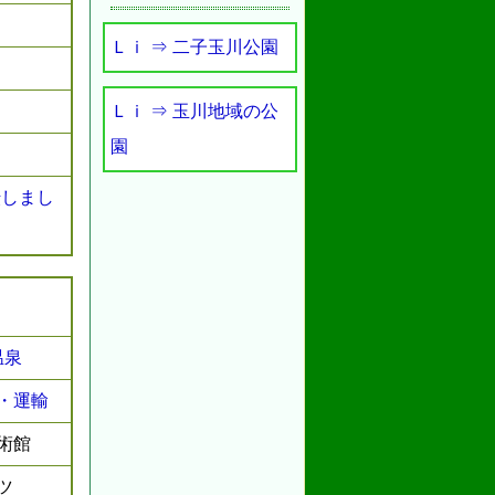
Ｌｉ ⇒ 二子玉川公園
Ｌｉ ⇒ 玉川地域の公
園
転しまし
温泉
・運輸
術館
ツ