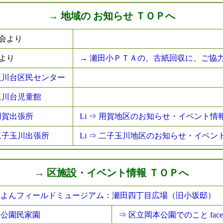
→ 地域の お知らせ ＴＯＰへ
会より
より
→ 瀬田小ＰＴＡの、古紙回収に、ご協
⇒ 玉川台区民センター
 玉川台児童館
 用賀出張所
Li ⇒ 用賀地区のお知らせ・イベント情
 二子玉川出張所
Li ⇒ 二子玉川地区のお知らせ・イベン
→ 区施設・イベント情報 ＴＯＰへ
たよんフィールドミュージアム：瀬田四丁目広場（旧小坂邸）
本公園民家園
⇒ 区立岡本公園でのこと faceb