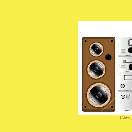
(c)
あめし