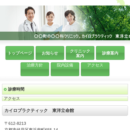
クリニック
トップページ
お知らせ
診療案内
案内
治療方針
院内設備
アクセス
診療時間
アクセス
カイロプラクティック 東洋立命館
〒612-8213
京都市伏見区東浜南町655-14