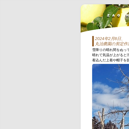
2024年2月8日、
丸治農園の剪定作
雪降りの晴れ間をぬっ
晴れて気温が上がると
着込んだ上着や帽子を