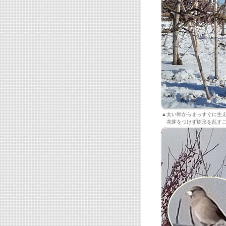
▲太い幹からまっすぐに生
花芽をつけず樹形を乱すこ