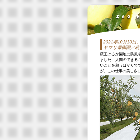
2021年10月10日
ヤマサ果樹園／蔵
蔵王はるか園地に防風
ました。人間のできる
いことを願うばかりで
が、この仕事の美しさ