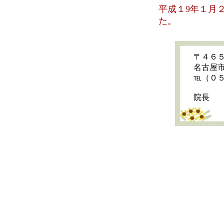
平成１9年１月
た。
〒４６
名古屋
℡（０
院長 