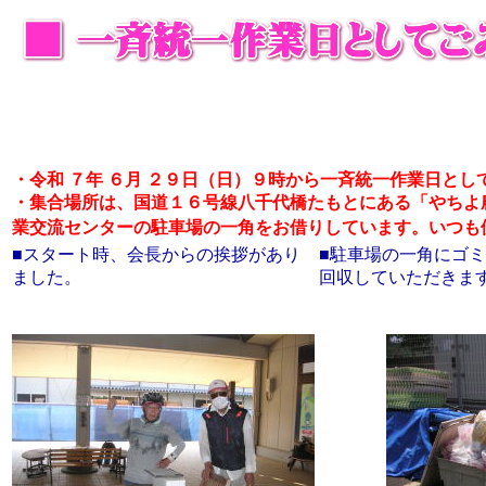
・
令和 ７年 ６月 ２９日（日）９時から
一斉統一作業日とし
・集合場所は、国道１６号線八千代橋たもとにある「やちよ
業交流センターの駐車場の一角をお借りしています。いつも
■スタート時、会長からの挨拶があり
■駐車場の一角にゴ
ました。
回収していただきま