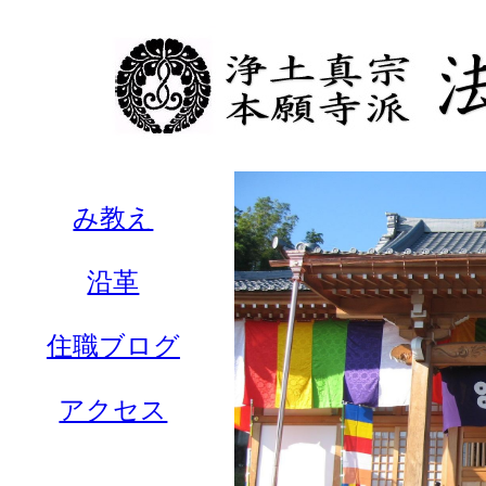
み教え
沿革
住職ブログ
アクセス