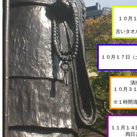
１０月
古いタオ
１０月１７日（
清
１０月３
※１時間
１１月１４
両日