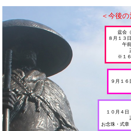
＜今後の
盆会
８月１３
午
※１
９月１６
１０月４日
お念珠・式章