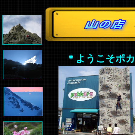
＊ようこそポ
へ