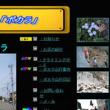
・お知らせ
カラ
・お店の紹介
・クライミングボ
－ド
・ポカラ山行案内
・ポカラ山行日記
・お問い合わ
せ
・メ－ル