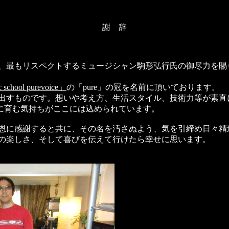
謝 辞
、最もリスペクトするミュージシャン駒形弘行氏の御尽力を賜
 school purevoice」
の「pure」の冠を名前に頂いております。
出すものです。想いや考え方、生活スタイル、技術力等が素直
切に育む気持ちがここには込められています。
恩に感謝すると共に、その名を汚さぬよう、気を引締め日々精
の楽しさ、そして喜びを伝えて行けたら幸せに思います。