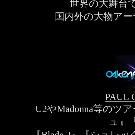
世界の大舞台で
国内外の大物アー
PAUL
U2やMadonna等
ュ』
『Blade 2』『シュ