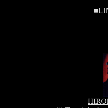
■LI
HIRO