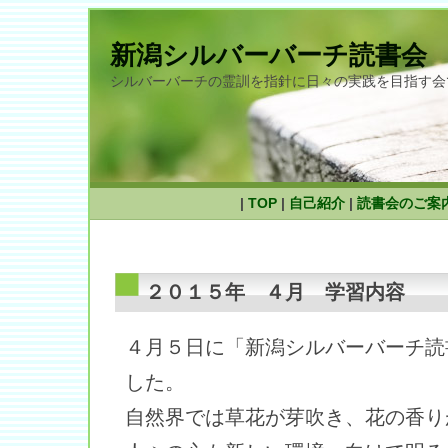
新潟シルバーバーチ読書会
シルバーバーチの霊訓を指針に日々の実践を目指す会
|
TOP
|
自己紹介
|
読書会のご案
２０１５年 ４月 学習内容
４月５日に「新潟シルバーバーチ読
した。
自然界では草花が芽吹き、花の香り