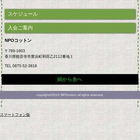
スケジュール
入会ご案内
NPOコットン
〒769-1603
香川県観音寺市豊浜町和田乙2112番地１
TEL 0875-52-3818
綿から糸へ
copyright©20XX NPOcotton all rights reserved.
スマートフォン版