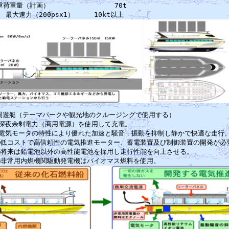
　　　　　70t　　　　　　　　　　　　　　　　　　　

m周遊艇（テーマパークや観光地のクルージングで使用する）　　　　　　　　　
●深夜余剰電力（商用電源）を使用して充電。 　　　　　　　　　　　　　　　
●電気モータの特性により優れた加速と騒音，振動を抑制し静かで快適な走行。 
●低コストで高信頼性の電気推進モーター、蓄電装置及び制御装置の開発が必要
●将来は鉛電池以外の高性能電池を採用し走行性能を向上させる。　　　　　　