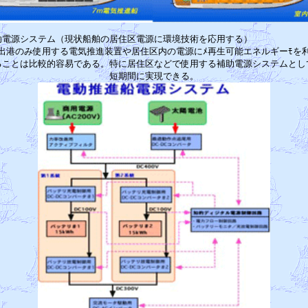
助電源システム（現状船舶の居住区電源に環境技術を応用する）　　　　　　　
出港のみ使用する電気推進装置や居住区内の電源にﾒ再生可能エネルギーﾓを利
ることは比較的容易である。特に居住区などで使用する補助電源システムとして
短期間に実現できる。