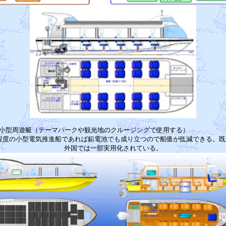
m小型周遊艇（テーマパークや観光地のクルージングで使用する）　　　　　　
m程度の小型電気推進船であれば鉛電池でも成り立つので船価が低減できる。既に
外国では一部実用化されている。