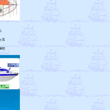
　

。

　

流

　

的
