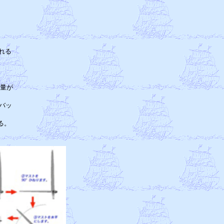
　

る

　

　　　

　　　

量が

　

バッ

　

。

　
