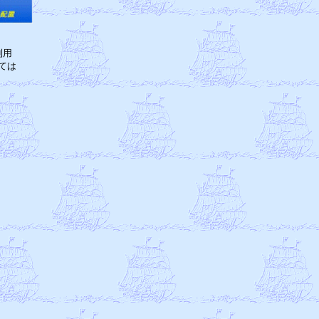
　

用

は
