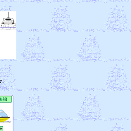
　

　

　

。

　
