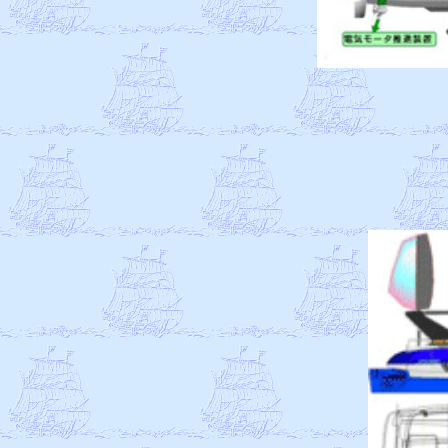
　　　　　　　　
　
　
　
　
　
　
　