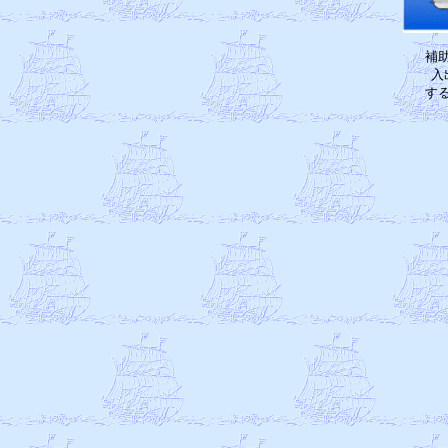
補
入
す