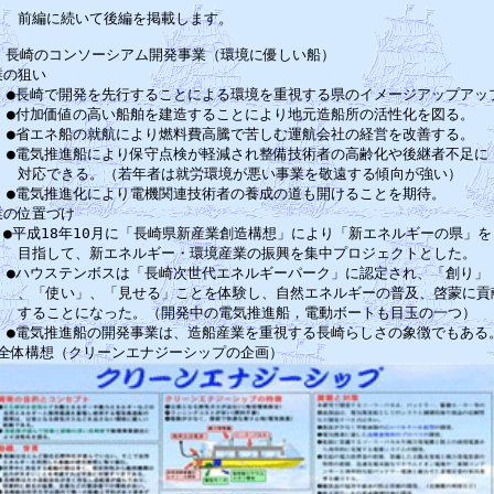
前編に続いて後編を掲載します。　　　　　　　　　　　　　　　　　

.　長崎のコンソーシアム開発事業（環境に優しい船）　　　　　　　　　　　　
業の狙い　　　　　　　　　　　　　　　　　　　　　　　　　　　　　　　　
　●長崎で開発を先行することによる環境を重視する県のイメージアップアップ
　●付加価値の高い船舶を建造することにより地元造船所の活性化を図る。　　
　●省エネ船の就航により燃料費高騰で苦しむ運航会社の経営を改善する。　　
　●電気推進船により保守点検が軽減され整備技術者の高齢化や後継者不足に　
　　対応できる。（若年者は就労環境が悪い事業を敬遠する傾向が強い）　　　
　●電気推進化により電機関連技術者の養成の道も開けることを期待。　　　　
業の位置づけ　　　　　　　　　　　　　　　　　　　　　　　　　　　　　　
　●平成18年10月に「長崎県新産業創造構想」により「新エネルギーの県」を　
　　目指して、新エネルギー・環境産業の振興を集中プロジェクトとした。　　
　●ハウステンボスは「長崎次世代エネルギーパーク」に認定され、「創り」　
　　、「使い」、「見せる」ことを体験し、自然エネルギーの普及、啓蒙に貢献
　　することになった。（開発中の電気推進船，電動ボートも目玉の一つ）　　
　●電気推進船の開発事業は、造船産業を重視する長崎らしさの象徴でもある。