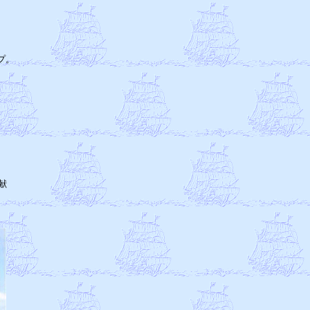
　

　

。

　

　

　

　

　

　

　

　

　

　

　

　
