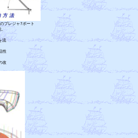
プレジャ?ボート

。

　

流

　

性

　

改
