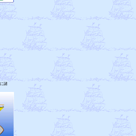
　

諸
