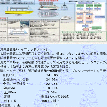
ｍ湾内遊覧船(ハイブリッドボート）　　　　　　　　　　　　　　　　　　　
●太陽光発電には甲板面積を広く確保し、抵抗の少ないマルチハル船型を開発。
●駆動装置やバッテリーを含む電源装置の最適システムを開発。　　　　　　　
●風力エネルギーも積極的に推進力として利用できる最適なセールシステムの設
●桟橋には効率よく急速に充放電できる装置を設置。　　　　　　　　　　　　
●湾内クルーズ客船、近距離連絡船や係留時間が長いプレジャーボートを目標　
　全長Loa　　　　　　　　　  24.10m　　　　　　　　　　　　　　　　
　全長Lhーハル全長　　　　　 24.00m　　　　　　　　　　　　　　　　
　全長Lrー登録長さ　　　　　 22.75m　　　　　　　　　　　　　　　　
　全幅Boa　　　　　　　　　　 8.10m　　　　　　　　　　　　　　　　
　　全深Doa　　　　　　　　　　3.58m　　　　　　　　　　　　　　　　　
　　定員　　　　　　　　　　乗員2人+旅客200名　　　　　　　　　　　　　
　　総トン数　　　　　　　　100トン以上　　　　　　　　　　　　　　　　
　　　　　50t　　　　　　　　　　　　　　　　　　　
