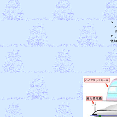
6
　
　
　ｾｰ
　低速
　　
　
　　
　
　
　