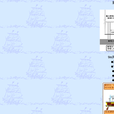
　　　重荷重量（計画）	　
9
　
　
　
　