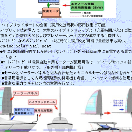
.　ハイブリッドボートの企画（実用化は現状の応用技術で可能）　　　　　　　
ハイブリッド技術導入は、大型のハイブリッドシップより充電時間が充分に取れ
遊覧船や近距離旅客船およびプレジャーボートの方が成功する可能性大。　　　
ﾘﾝｸﾞｸﾙｰｻﾞｰなどのﾌﾟﾚｼﾞｬｰﾎﾞｰﾄは短時間に実用化が可能で量産効果も高い。 
のWind Solar Sail Boat　　　　　　　　　　　　　　　　　　　　　
●年に200時間程度でしか使用しないﾌﾟﾚｼﾞｬｰﾎﾞｰﾄは係留中に充電できる電力
　　大きい。　　　　　　　　　　　　　　　　　　　　　　　　　　　　　　
●ｾｰﾘﾝｸﾞｸﾙｰｻﾞｰは電気自動車用モーターが流用可能で、ディープサイクル鉛
　　テリーでも成り立つ。（船外機と船内機仕様）　　　　　　　　　　　　　
　●セールとソーラーパネルと組み合わせたメカニカルセールは商品性を高める
　●非常用電源として内燃機関駆動の発電機も考慮。（バイオマス燃料を使用）