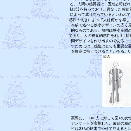
る。人間の感覚器は、五感と呼ばれ
様式)を持っており、異なった感覚
によって成り立っているといわれて
感性の働きによって人は何かを感じ、
本稿で述べる狭小デザインの広く見
的なものである。船内は狭小空間の
であり、人の視覚的感性を利用し錯覚
間デザインを作り出すのである。こ
すためには、感性はとても重要な要
実際に、 100人に対して図Aの女
アンケートを実施した。縦縞の服の女
性は28%の結果でやせて見えると