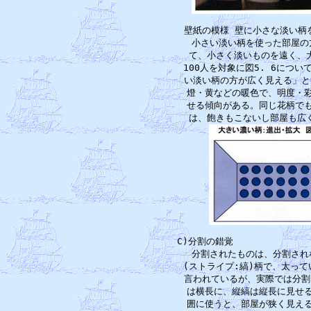
　　壁紙の模様 壁に小さな淡い柄
　　小さい淡い柄を使った部屋の
　　て、小さく淡いものを遠く、大
　　100人を対象に図5. 6につい
　　い淡い柄の方が広く見える」と
　　燈・黄などの暖色で、明度・彩
　　せる傾向がある。同じ花柄でも
　C)分割の錯覚　　　　　　　　
　　分割されたものは、分割され
　　(ストライプ:縞)柄で、太って
　　言われているが、実際では分割
　　は横長に、縦縞は縦長に見せる
　　囲に使うと、部屋が狭く見える