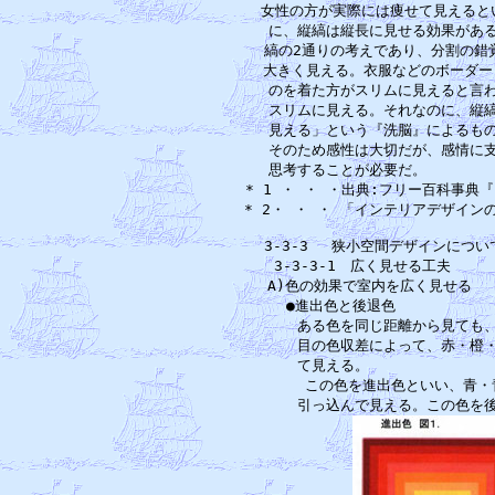
女性の方が実際には痩せて見えるとい
に、縦縞は縦長に見せる効果がある
縞の2通りの考えであり、分割の錯
大きく見える。衣服などのボーダー(
のを着た方がスリムに見えると言わ
スリムに見える。それなのに、縦縞
見える」という『洗脳』によるもの
そのため感性は大切だが、感情に支
思考することが必要だ。　　　　　
* 1 ・ ・ ・出典:フリー百科事典『ウ
* 2・ ・ ・ 「インテリアデザイン
3-3-3 　狭小空間デザインにつ
3-3-3-1　広く見せる工夫　
A)色の効果で室内を広く見せる　
　●進出色と後退色　　　　　　　
　　ある色を同じ距離から見ても、
　　目の色収差によって、赤・橙・
　　て見える。　　　　　　　　　
　　この色を進出色といい、青・