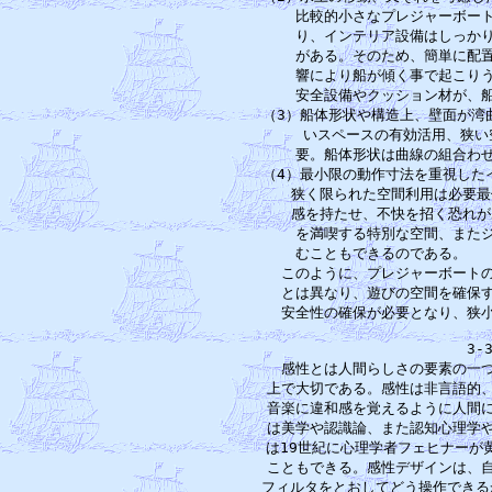
　　比較的小さなプレジャーボート
　　り、インテリア設備はしっかり
　　がある。そのため、簡単に配置
　　響により船が傾く事で起こりう
　　安全設備やクッション材が、船
（3）船体形状や構造上、壁面が湾
　　いスペースの有効活用、狭い
　　要。船体形状は曲線の組合わせ
（4）最小限の動作寸法を重視した
　　狭く限られた空間利用は必要最
　　感を持たせ、不快を招く恐れが
　　を満喫する特別な空間、またジ
　　むこともできるのである。　　
　このように、プレジャーボートの
　とは異なり、遊びの空間を確保す
　安全性の確保が必要となり、狭小
3-
　感性とは人間らしさの要素の一つ
上で大切である。感性は非言語的、
音楽に違和感を覚えるように人間に
は美学や認識論、また認知心理学や
は19世紀に心理学者フェヒナーが
こともできる。感性デザインは、自
フィルタをとおしてどう操作できるか