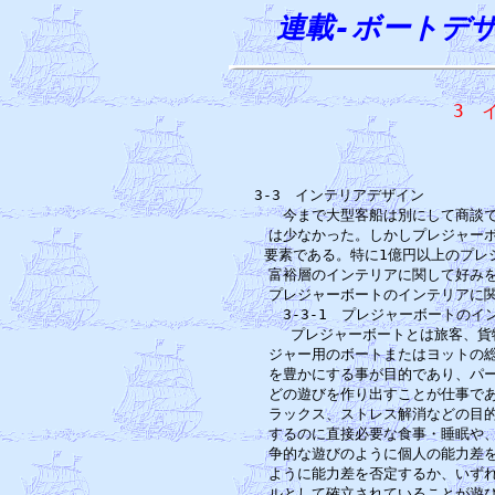
連載-ボートデ
 3　
3-3　インテリアデザイン      
　今まで大型客船は別にして商談で
は少なかった。しかしプレジャーボ
要素である。特に1億円以上のプレ
富裕層のインテリアに関して好みを
プレジャーボートのインテリアに関
3-3-1　プレジャーボートのイ
　プレジャーボートとは旅客、貨
ジャー用のボートまたはヨットの総
を豊かにする事が目的であり、パー
どの遊びを作り出すことが仕事であ
ラックス、ストレス解消などの目的
するのに直接必要な食事・睡眠や、
争的な遊びのように個人の能力差を
ように能力差を否定するか、いずれ
ルとして確立されていることが遊び