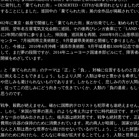
2年に発刊した「棄てられた街」＝DESERTED・CITYが在庫切れとなりまし
とすることにしました。巡回中の「棄てられた街」展の全作品が掲載されてい
002年に東京・銀座で開催した「棄てられた街」展が出発でした。勧められ
巡回。翌年名古屋電気文化会館に巡回。その後再びレンガ倉庫にて「LAND・S
に2年間の留学に参りました。帰国後、巡回展を再開。2008年9月に山形県旧県
術センター、7月福岡県立美術館と、9月愛媛県美術館と開催して参りました。
した。今後は、2010年4月沖縄・浦添市美術館、9月平城遷都1300年記念で
して、まだ夢の段階ですが、2014年ニューヨーク国連本部ビルにて、障害
展開催をめざしています。
APE」と「棄てられた街」のテーマは「正」と「負」。対極に位置するものと言
劇に例えることもできましょう。もとより人間・人類は幸せと豊かさを希求し
幸や悲しみも避けられないものであります。しかもとかく、悲しみの方が人間
す。従ってこの悲しみにどう向きって生きていくか、人類の「負の遺産」もし
と思うのです。
ず戦争、殺戮が絶えません。確かに国際的テロリストも犯罪者も途絶えません
ん。しかし「米国が世界の憲兵」のような考え方はすでに時代錯誤です。オバ
大きな一歩が踏み出されました。核兵器は絶対悪です。戦争も絶対悪です。正
な費用が兵器の保持のために消費されています。死の商人が暗躍し、国家が武
。なんと人類は愚かな世界から抜け出せないでいるのでしょう。こうした財源
克服のために向けたら、どんなに幸福が拡大することでしょう。人類と世界は