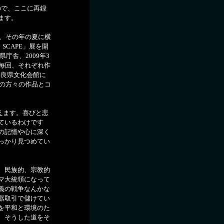
たので、ここに再録
ます。
て、その年の夏に横
CAPE」展を開
庁舎、2009年3
毎回、それぞれ作
奈良県文化会館に
者の方々の作品とコ
えます。喜びと悲
ているわけです
の記憶や心に深く
っかり見つめてい
。民族的、宗教的
マ大統領になって
義の戦争なんかな
器取引で儲けてい
を平和と環境のた
、そうした道をそ