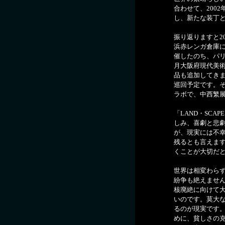
合わせて、200
し、新たな装丁
振り返りますと2
浜赤レンガ倉庫に
催したのち、パリ
月大阪府現代美
品も追加してきま
巡回予定です。そ
ラボで、中西繁
「LAND・SC
しみ、喜劇と悲
が、現実には不
残るとも言えま
くことが大切だ
世界は相変わら
紛争も絶えませ
核廃絶に向けて
いのです。莫大
るのが現実です
めに、貧しさの