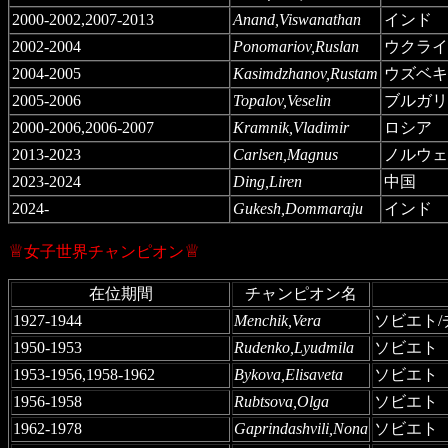
2000-2002,2007-2013
Anand,Viswanathan
インド
2002-2004
Ponomariov,Ruslan
ウクライ
2004-2005
Kasimdzhanov,Rustam
ウズベキ
2005-2006
Topalov,Veselin
ブルガリ
2000-2006,2006-2007
Kramnik,Vladimir
ロシア
2013-2023
Carlsen,Magnus
ノルウェ
2023-2024
Ding,Liren
中国
2024-
Gukesh,Dommaraju
インド
♕
♕
女子世界チャンピオン
在位期間
チャンピオン名
1927-1944
Menchik,Vera
ソビエト/
1950-1953
Rudenko,Lyudmila
ソビエト
1953-1956,1958-1962
Bykova,Elisaveta
ソビエト
1956-1958
Rubtsova,Olga
ソビエト
1962-1978
Gaprindashvili,Nona
ソビエト