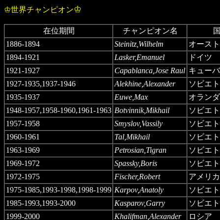
♔
♔
世界チャンピオン
在位期間
チャンピオン名
1886-1894
Steinitz,Wilhelm
オースト
1894-1921
Lasker,Emanuel
ドイツ
1921-1927
Capablanca,Jose Raul
キューバ
1927-1935,1937-1946
Alekhine,Alexander
ソビエト
1935-1937
Euwe,Max
オランダ
1948-1957,1958-1960,1961-1963
Botvinnik,Mikhail
ソビエト
1957-1958
Smyslov,Vassily
ソビエト
1960-1961
Tal,Mikhail
ソビエト
1963-1969
Petrosian,Tigran
ソビエト
1969-1972
Spassky,Boris
ソビエト
1972-1975
Fischer,Robert
アメリカ
1975-1985,1993-1998,1998-1999
Karpov,Anatoly
ソビエト
1985-1993,1993-2000
Kasparov,Garry
ソビエト
1999-2000
Khalifman,Alexander
ロシア