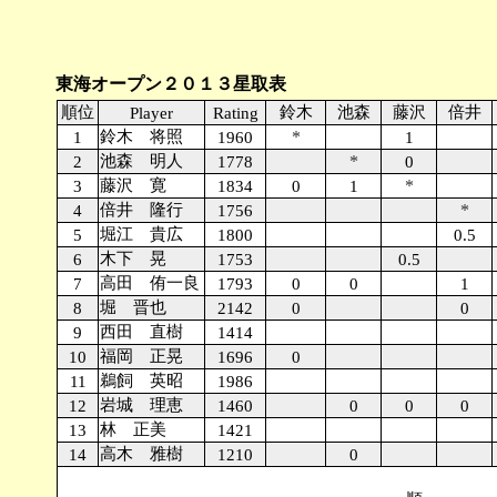
東海オープン２０１３星取表
順位
鈴木
池森
藤沢
倍井
Player
Rating
鈴木 将照
*
1
1960
1
池森 明人
*
2
1778
0
藤沢 寛
*
3
1834
0
1
倍井 隆行
*
4
1756
堀江 貴広
5
1800
0.5
木下 晃
6
1753
0.5
高田 侑一良
7
1793
0
0
1
堀 晋也
8
2142
0
0
西田 直樹
9
1414
福岡 正晃
10
1696
0
鵜飼 英昭
11
1986
岩城 理恵
12
1460
0
0
0
林 正美
13
1421
高木 雅樹
14
1210
0