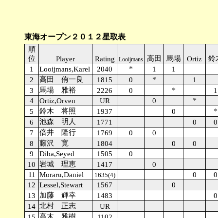
東海オープン２０１２星取表
順
位
高田
馬場
鈴
Player
Rating
Ortiz
Looijmans
*
1
Looijmans,Karel
2040
1
1
高田 侑一良
*
2
1815
0
1
馬場 雅裕
*
3
2226
0
1
*
4
Ortiz,Orven
UR
0
鈴木 将照
*
5
1937
0
池森 明人
6
1771
0
0
倍井 隆行
7
1769
0
0
藤沢 寛
8
1804
0
0
9
Diba,Seyed
1505
0
岩城 理恵
10
1417
0
11
Moraru,Daniel
0
0
1635(4)
12
Lessel,Stewart
1567
0
加藤 輝幸
13
1483
0
北村 正志
14
UR
高木 雅樹
15
1102