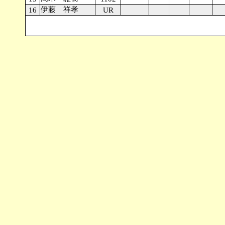
伊藤 祥孝
16
UR