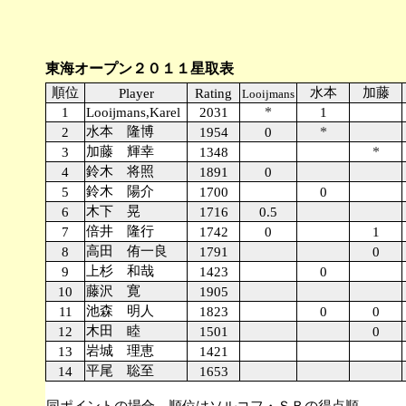
東海オープン２０１１星取表
順位
水本
加藤
Player
Rating
Looijmans
*
1
Looijmans,Karel
2031
1
水本 隆博
*
2
1954
0
加藤 輝幸
*
3
1348
鈴木 将照
4
1891
0
鈴木 陽介
5
1700
0
木下 晃
6
1716
0.5
倍井 隆行
7
1742
0
1
高田 侑一良
8
1791
0
上杉 和哉
9
1423
0
藤沢 寛
10
1905
池森 明人
11
1823
0
0
木田 睦
12
1501
0
岩城 理恵
13
1421
平尾 聡至
14
1653