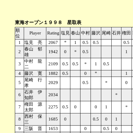
東海オープン１９９８ 星取表
順
Player
Rating
塩見
春山
中村
藤沢
尾崎
石井
権田
位
*
1
塩見 亮
2067
1
0.5
0.5
0.5
春山 郁
2
1942
0
*
0.5
1
雄
中村 龍
3
2109
0.5
0.5
*
1
0.5
二
*
4
藤沢 寛
1882
0.5
0
1
尾崎 行
5
2029
0.5
*
0
孝
石井 伊
6
2034
*
知郎
権田 源
7
2275
0.5
0
0
1
*
太郎
西村 保
8
1685
0
0.5
0
1
三
9
三阪 晋
1653
0
0.5
0