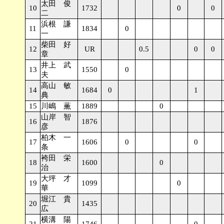
太田 俊
10
1732
0
0
二
浜根 謙
11
1834
0
一
柴田 好
12
UR
0.5
0
0
章
井上 武
13
1550
0
夫
高山 敏
14
1684
0
1
典
15
川嶋 薫
1889
0
山岸 智
16
1876
彦
柏木 一
17
1606
0
0
条
袴田 栄
18
1600
0
治
大坪 才
19
1099
0
華
堀江 貴
20
1435
広
横溝 陽