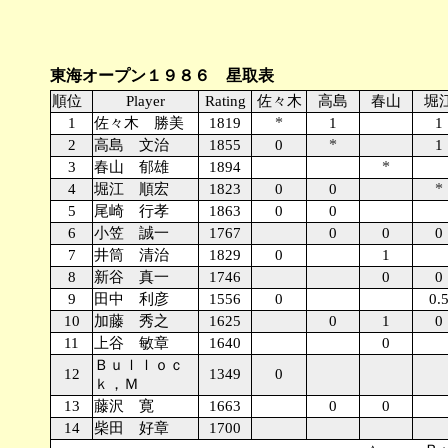
東海オープン１９８６ 星取表
順位
Player
Rating
佐々木
高島
春山
堀
*
1
佐々木 勝美
1819
1
1
*
2
高島 文治
1855
0
1
*
3
春山 郁雄
1894
*
4
堀江 順宏
1823
0
0
5
尾崎 行孝
1863
0
0
6
小笠 誠一
1767
0
0
0
7
井筒 清治
1829
0
1
8
新谷 真一
1746
0
0
9
田中 利彦
1556
0
0.
10
加藤 秀之
1625
0
1
0
11
上谷 敏章
1640
0
Ｂｕｌｌｏｃ
12
1349
0
ｋ，Ｍ
13
藤沢 寛
1663
0
0
14
柴田 好章
1700