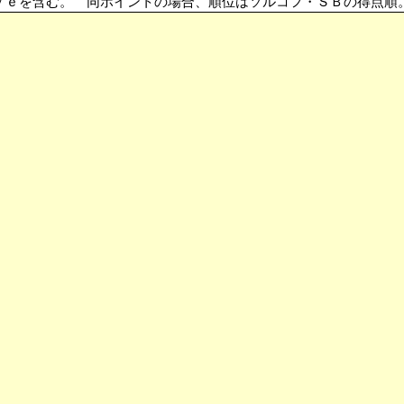
の場合、順位はソルコフ・ＳＢの得点順。 Ｔ