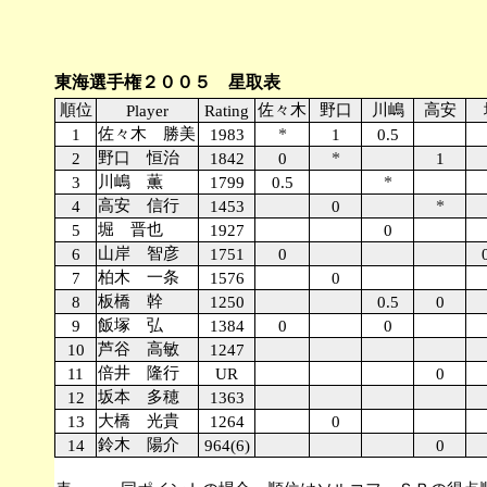
東海選手権２００５ 星取表
順位
佐々木
野口
川嶋
高安
Player
Rating
佐々木 勝美
*
1
1983
1
0.5
野口 恒治
*
2
1842
0
1
川嶋 薫
*
3
1799
0.5
高安 信行
*
4
1453
0
堀 晋也
5
1927
0
山岸 智彦
6
1751
0
柏木 一条
7
1576
0
板橋 幹
8
1250
0.5
0
飯塚 弘
9
1384
0
0
芦谷 高敏
10
1247
倍井 隆行
11
UR
0
坂本 多穂
12
1363
大橋 光貴
13
1264
0
鈴木 陽介
14
964(6)
0
☆・・