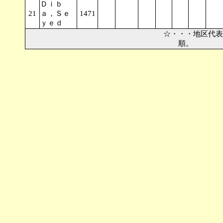
Ｄｉｂ
21
ａ，Ｓｅ
1471
ｙｅｄ
☆・・・地区代
順。 