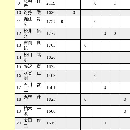
尾崎 行
9
2119
0
1
孝
10
釼持 徹
1626
0
堀江 貴
11
1737
0
0
広
松井 佑
12
1777
0
0
介
吉岡 真
13
1763
0
紀
松山 武
14
1826
史
15
藤沢 寛
1872
水谷 正
16
1409
0
樹
石川 啓
17
1581
0
二
浜根 謙
18
1823
0
0
一
柏木 一
19
1600
0
条
太田 俊
20
1619
0
二