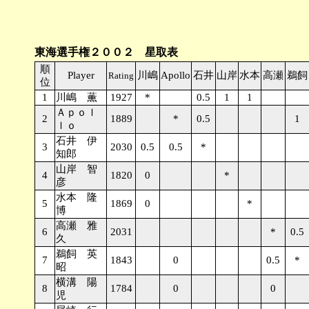
東海選手権２００２ 星取表
順
Player
川嶋
Apollo
石井
山岸
水本
高瀬
鵜飼
Rating
位
1
川嶋 薫
1927
*
0.5
1
1
Ａｐｏｌ
2
1889
*
0.5
1
ｌｏ
石井 伊
3
2030
0.5
0.5
*
知郎
山岸 智
4
1820
0
*
彦
水本 隆
5
1869
0
*
博
高瀬 雅
6
2031
*
0.5
久
鵜飼 英
7
1843
0
0.5
*
昭
横溝 陽
8
1784
0
0
児