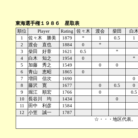
東海選手権１９８６ 星取表
順位
Player
Rating
佐々木
渡会
柴田
白
*
1
佐々木 勝美
1879
1
0.5
1
*
2
渡会 直也
1884
0
*
3
柴田 好章
1621
0.5
*
4
白木 知之
1954
0
5
加藤 秀之
1549
0
0
6
青山 恵昭
1865
0
7
増田 信次
1690
0
8
藤沢 寛
1677
0
0.5
0
9
堀江 順宏
1766
0
0.5
10
長谷川 均
1434
0
11
田中 利彦
1584
12
小笠 誠一
1787
☆・・・地区代表。 同ポイントの場