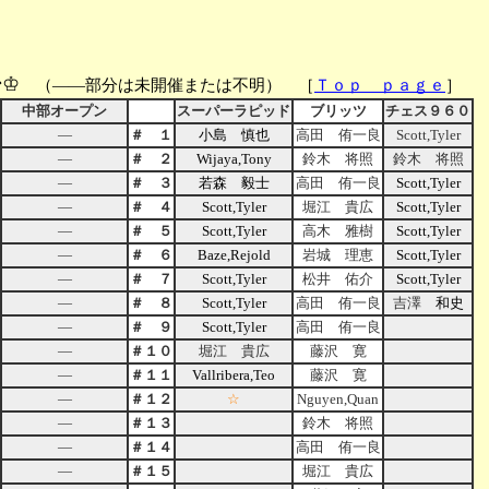
♔
ン
（――部分は未開催または不明） ［
Ｔｏｐ ｐａｇｅ
］
中部オープン
スーパーラピッド
ブリッツ
チェス９６０
―
＃ １
小島 慎也
高田 侑一良
Scott,Tyler
―
＃ ２
Wijaya,Tony
鈴木 将照
鈴木 将照
―
＃ ３
若森 毅
士
高田 侑一良
Scott,Tyler
―
＃ ４
Scott,Tyler
堀江 貴広
Scott,Tyler
―
＃ ５
Scott,Tyler
高木 雅樹
Scott,Tyler
―
＃ ６
Baze,Rejold
岩城 理恵
Scott,Tyler
―
＃ ７
Scott,Tyler
松井 佑介
Scott,Tyler
―
＃ ８
Scott,Tyler
高田 侑一良
吉澤
和史
―
＃ ９
Scott,Tyler
高田 侑一良
―
＃１０
堀江 貴広
藤沢 寛
―
＃１１
Vallribera,Teo
藤沢 寛
―
＃１２
☆
Nguyen,Quan
―
＃１３
鈴木 将照
―
＃１４
高田 侑一良
―
＃１５
堀江 貴広