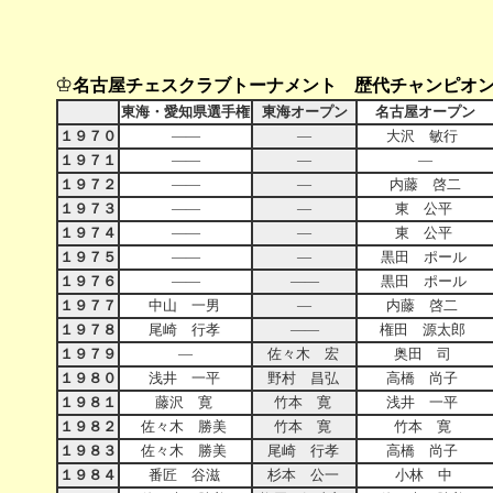
♔
名古屋チェスクラブトーナメント 歴代チャンピオ
東海・愛知県選手権
東海オープン
名古屋オープン
１９７０
――
―
大沢 敏行
１９７１
――
―
―
１９７２
――
―
内藤 啓二
１９７３
――
―
東 公平
１９７４
――
―
東 公平
１９７５
――
―
黒田 ポール
１９７６
――
――
黒田 ポール
１９７７
中山 一男
―
内藤 啓二
１９７８
尾崎 行孝
――
権田 源太郎
１９７９
―
佐々木 宏
奥田 司
１９８０
浅井 一平
野村 昌弘
高橋 尚子
１９８１
藤沢 寛
竹本 寛
浅井 一平
１９８２
佐々木 勝美
竹本 寛
竹本 寛
１９８３
佐々木 勝美
尾崎 行孝
高橋 尚子
１９８４
番匠 谷滋
杉本 公一
小林 中