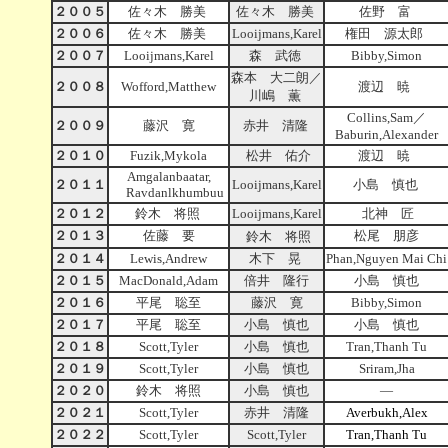
２００５
佐々木 勝美
佐々木 勝美
佐野 富
２００６
佐々木 勝美
Looijmans,Karel
権田 源太郎
２００７
Looijmans,Karel
森 武徳
Bibby,Simon
森本 大二朗／
２００８
Wofford,Matthew
渡辺 暁
川嶋 薫
Collins,Sam／
２００９
藤沢 寛
赤井 清隆
Baburin,Alexander
２０１０
Fuzik,Mykola
松井 佑介
渡辺 暁
Amgalanbaatar,
２０１１
Looijmans,Karel
小島 慎也
Ravdanlkhumbuu
２０１２
鈴木 将照
Looijmans,Karel
北神 匠
２０１３
佐藤 要
松尾 朋彦
鈴木 将照
２０１４
Lewis,Andrew
木下 晃
Phan,Nguyen Mai Chi
２０１５
MacDonald,Adam
倍井 隆行
小島 慎也
２０１６
平尾 聡至
藤沢 寛
Bibby,Simon
２０１７
平尾 聡至
小島 慎也
小島 慎也
２０１８
Scott,Tyler
小島 慎也
Tran,Thanh Tu
２０１９
Scott,Tyler
小島 慎也
Sriram,Jha
２０２０
鈴木 将照
小島 慎也
―
２０２１
Scott,Tyler
赤井 清隆
Averbukh,Alex
２０２２
Scott,Tyler
Scott,Tyler
Tran,Thanh Tu