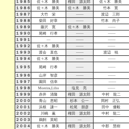
１９８５
佐々木 勝美
権田 源太郎
佐々木 勝美
１９８６
佐々木 勝美
佐々木 勝美
竹本 寛
１９８７
大竹 栄
――
渡辺 三郎
１９８８
柴田 好章
――
竹本 尚子
１９８９
藤沢 寛
佐々木 勝美
――
１９９０
尾崎 行孝
――
――
１９９１
―
――
――
１９９２
佐々木 勝美
――
――
１９９３
渡会 直也
――
渡辺 暁
１９９４
佐々木 勝美
――
――
１９９５
尾崎 行孝
――
――
１９９６
山岸 智彦
――
――
１９９７
園田 信幸
――
――
１９９８
Moreira,Lilio
塩見 亮
――
１９９９
赤井 清隆
権田 源太郎
中村 龍二
２０００
青山 恵昭
杉本 公一
岡村 正弘
２００１
浜根 謙一
松尾 朋彦
田中 優毅
２００２
川嶋 薫
権田 源太郎
中村 龍二
２００３
鵜飼 英昭
―
―
２００４
佐々木 勝美
権田 源太郎
中郡 慧樹