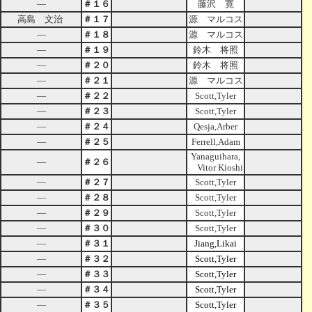
―
＃１６
藤沢 寛
高島 文治
＃１７
源 マルコス
―
＃１８
源 マルコス
―
＃１９
鈴木 将照
―
＃２０
鈴木 将照
―
＃２１
源 マルコス
―
＃２２
Scott,Tyler
―
＃２３
Scott,Tyler
―
＃２４
Qesja,Arber
―
＃２５
Ferrell,Adam
Yanaguihara,
―
＃２６
Vitor Kioshi
―
＃２７
Scott,Tyler
―
＃２８
Scott,Tyler
―
＃２９
Scott,Tyler
―
＃３０
Scott,Tyler
―
＃３１
Jiang,Likai
―
＃３２
Scott,Tyler
―
＃３３
Scott,Tyler
―
＃３４
Scott,Tyler
―
＃３５
Scott,Tyler