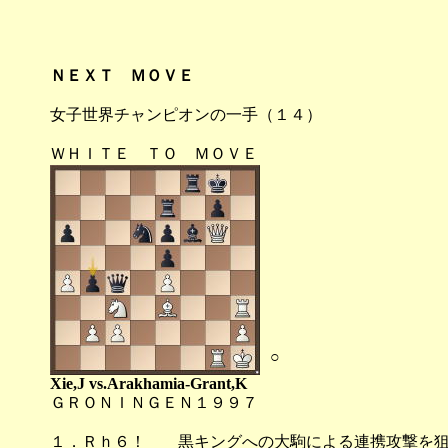
ＮＥＸＴ ＭＯＶＥ
女子世界チャンピオンの一手（１４）
ＷＨＩＴＥ ＴＯ ＭＯＶＥ
○
Xie,J vs.Arakhamia-Grant,K
ＧＲＯＮＩＮＧＥＮ１９９７
１．Ｒｈ６！ 黒キングへの大駒による連携攻撃を狙