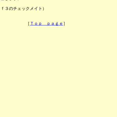
のチェックメイト）
［
Ｔｏｐ ｐａｇｅ
］