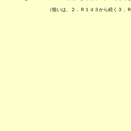
（狙いは、２．Ｒ１ｄ３から続く３．Ｒｆ３