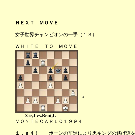
ＮＥＸＴ ＭＯＶＥ
女子世界チャンピオンの一手（１３）
ＷＨＩＴＥ ＴＯ ＭＯＶＥ
○
Xie,J vs.Bent,L
ＭＯＮＴＥＣＡＲＬＯ１９９４
１．ｇ４！ ポーンの前進により黒キングの逃げ道を