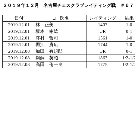
２０１９年１２月 名古屋チェスクラブレイティング戦 ＃６７
日付
□ 氏名
レイティング
結果
2019.12.01
林 正美
1407
1-0
2019.12.01
坂本 彬紘
UR
0-1
2019.12.01
澤村 哲司
1561
1-0
2019.12.01
堀江 貴広
1744
1-0
2019.12.08
加田 有規郎
UR
0-1
2019.12.08
鵜飼 英昭
1863
1/2-1/
2019.12.08
高田 侑一良
1775
1/2-1/