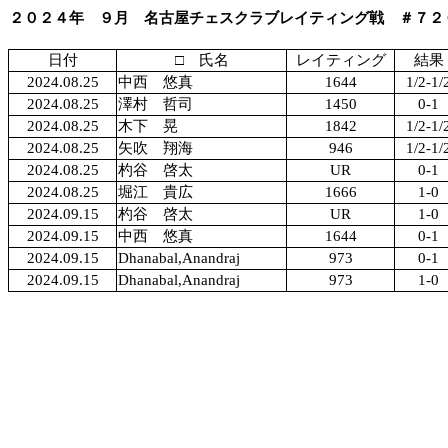
２０２４年 ９月 名古屋チェスクラブレイティング戦 ＃７２
日付
□ 氏名
レイティング
結果
2024.08.25
中西 悠真
1644
1/2-1/
2024.08.25
澤村 哲司
1450
0-1
2024.08.25
木下 晃
1842
1/2-1/
2024.08.25
矢吹 翔海
946
1/2-1/
2024.08.25
杓谷 啓太
UR
0-1
2024.08.25
堀江 貴広
1666
1-0
2024.09.15
杓谷 啓太
UR
1-0
2024.09.15
中西 悠真
1644
0-1
2024.09.15
Dhanabal,Anandraj
973
0-1
2024.09.15
Dhanabal,Anandraj
973
1-0