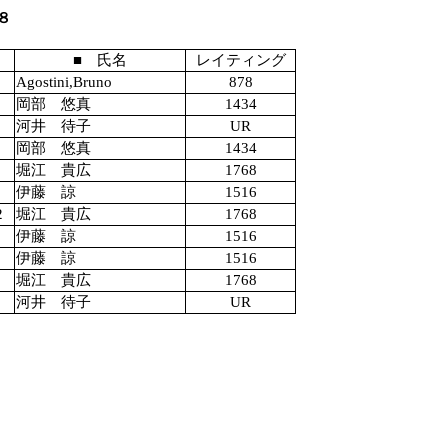
８
■ 氏名
レイティング
Agostini,Bruno
878
岡部 悠真
1434
河井 待子
UR
岡部 悠真
1434
堀江 貴広
1768
伊藤 諒
1516
2
堀江 貴広
1768
伊藤 諒
1516
伊藤 諒
1516
堀江 貴広
1768
河井 待子
UR