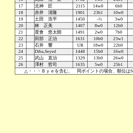
17
北神 匠
2115
14w0
6b0
18
赤井 清隆
1901
23b1
10w0
19
土田 浩平
1450
-½
3w0
20
林 正美
1407
8w0
12b0
21
度會 悠太朗
1491
2w0
7b0
22
田部 正治
1631
10b0
23w1
23
石井 響
UR
18w0
22b0
24
Diba,Seyed
1448
15b0
16w0
25
武山 直治
1329
13b0
26w0
26
澤村 哲司
1635
5w0
25b1
△・・・Ｂｙｅを含む。 同ポイントの場合、順位はSolkoff・