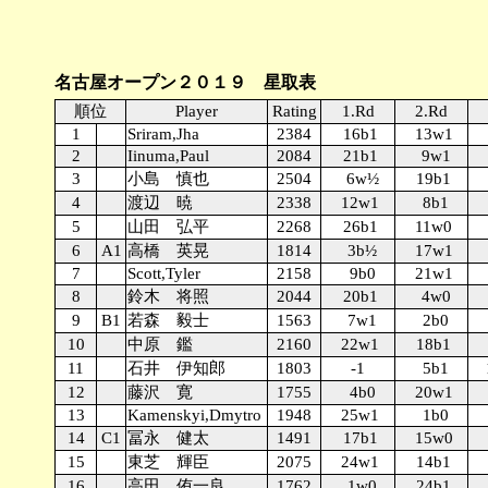
名古屋オープン２０１９ 星取表
順位
Player
Rating
1.Rd
2.Rd
1
Sriram,Jha
2384
16b1
13w1
2
Iinuma,Paul
2084
21b1
9w1
3
小島 慎也
2504
6w½
19b1
4
渡辺 暁
2338
12w1
8b1
5
山田 弘平
2268
26b1
11w0
6
A1
高橋 英晃
1814
3b½
17w1
7
Scott,Tyler
2158
9b0
21w1
8
鈴木 将照
2044
20b1
4w0
9
B1
若森 毅士
1563
7w1
2b0
10
中原 鑑
2160
22w1
18b1
11
石井 伊知郎
1803
-1
5b1
12
藤沢 寛
1755
4b0
20w1
13
Kamenskyi,Dmytro
1948
25w1
1b0
14
C1
冨永 健太
1491
17b1
15w0
15
東芝 輝臣
2075
24w1
14b1
16
高田 侑一良
1762
1w0
24b1