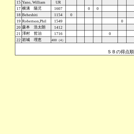
15
Yano, William
UR
横溝 陽児
17
1607
0
0
18
Beheshiti
1154
0
19
Robertson,Phil
1549
0
森本 浩太朗
20
1412
澤村 哲治
21
1716
0
岩城 理恵
22
400（4）
△･･･Ｂｙｅを含む。 
ＳＢの得