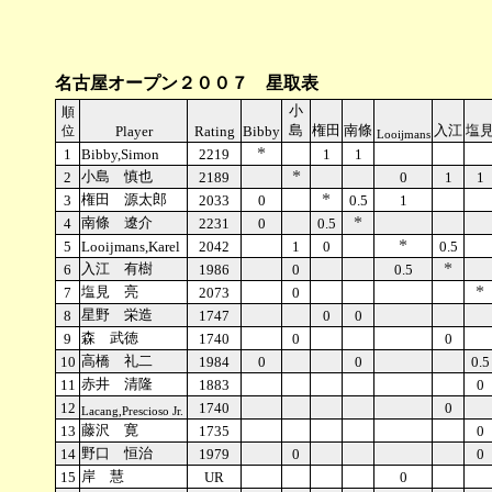
名古屋オープン２００７ 星取表
小
順
島
権田
南條
入江
塩
位
Player
Rating
Bibby
Looijmans
*
1
Bibby,Simon
2219
1
1
*
小島 慎也
2
2189
0
1
1
*
権田 源太郎
3
2033
0
0.5
1
*
南條 遼介
4
2231
0
0.5
*
5
Looijmans,Karel
2042
1
0
0.5
*
入江 有樹
6
1986
0
0.5
*
塩見 亮
7
2073
0
星野 栄造
8
1747
0
0
森 武徳
9
1740
0
0
高橋 礼二
10
1984
0
0
0.5
赤井 清隆
11
1883
0
12
1740
0
Lacang,Prescioso Jr.
藤沢 寛
13
1735
0
野口 恒治
14
1979
0
0
岸 慧
15
UR
0