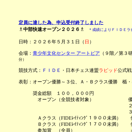
定員に達した為、申込受付終了しました
♗
♗
中部快速オープン２０２６
＊成績によりＦＩＤＥラ
日時：２０２６年５月３１日（
日
）
会場：
青少年文化センター アートピア
（９階／第３
分）
競技方式：
ＦＩＤＥ
・日本チェス連盟
ラピッド
公式戦
表彰：オープン優勝～３位、Ａ・Ｂクラス優勝 楯・
奨金総額 １００，０００円
オープン（全競技者対象） 優勝 
２位 ２５，０
３位 １５，０
Ａクラス（FIDEﾚｲﾃｨﾝｸﾞ１９００未満） 
Ｂクラス（FIDEﾚｲﾃｨﾝｸﾞ１７００未満） 
参加賞 （全員）