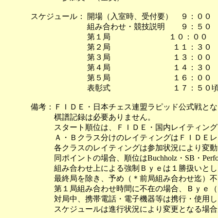
スケジュール： 開場（入室時、受付要） ９：００
組み合わせ・競技説明 ９：５０
第１局 １０：００
第２局 １１：３０
第３局 １３：００
第４局 １４：３０
第５局 １６：００
表彰式 １７：５０
備考：ＦＩＤＥ・
日本チェス連盟
ラピッド公式戦とな
棋譜記録は必要ありません。
スタート順位は、ＦＩＤＥ・
国内
レイティング
Ａ・Ｂクラス分けのレイティングはＦＩＤＥ
レ
各クラスのレイティングは参加状況により変動す
同ポイントの場合、順位はBuchholz・SB・Perform
組み合わせ上による強制Ｂｙｅは１勝扱いとし
最終局を除き、予め（＊前局組み合わせ迄）不
第１局
組み合わせ時間に不在の場合、
Ｂｙｅ
（
対局中、携帯電話・電子機器等は携行・使用しな
スケジュールは進行状況により変更となる場合