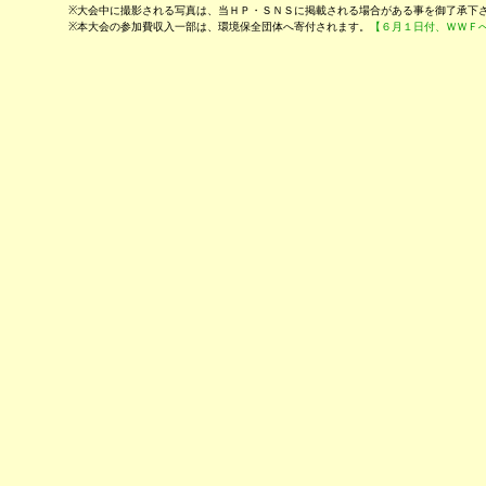
※大会中に撮影される写真は、当ＨＰ・ＳＮＳに掲載される場合がある事を御了承下
※本大会の参加費収入一部は、環境保全団体へ寄付されます。
【６月１日付、ＷＷＦ