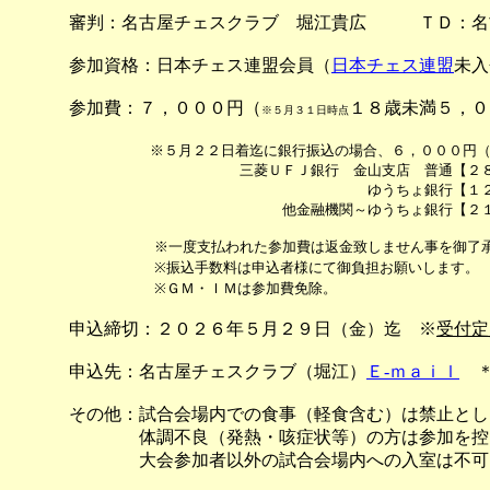
審判：
名古屋チェスクラブ 堀江貴広 ＴＤ：名
参加資格：
日本チェス連盟
会員（
日本チェス連盟
未入
参加費：７，０００円（
１８歳未満５，０
※５月３１日時点
※５月２２日着迄に銀行振込の場合、６，０００円（
三菱ＵＦＪ銀行 金山支店 普通【２８８－０２
ゆうちょ銀行【１２１２０－７９２４
他金融機関～ゆうちょ銀行【２１８－普通－７
※一度支払われた参加費は返金致しません事を御了承下さ
※振込手数料は申込者様にて御負担お願いします。
※ＧＭ・ＩＭは参加費免除。
申込締切：２０２６年５月２９日（金）迄
※
受付定
申込先：名古屋チェスクラブ（堀江）
Ｅ‐ｍａｉｌ
＊大
その他：
試合会場内での食事（軽食含む）は禁止とし
体調不良（発熱・咳症状等）の方は参加を控
大会参加者以外の試合会場内への入室は不可と