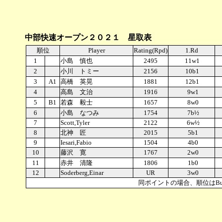
中部快速オープン２０２１ 星取表
順位
Player
Rating(Rpd)
1.Rd
1
小島 慎也
2495
11w1
2
小川 トミー
2156
10b1
3
A1
高橋 英晃
1881
12b1
4
高島 文治
1916
9w1
5
B1
若森 毅士
1657
8w0
6
小島 なつみ
1754
7b½
7
Scott,Tyler
2122
6w½
8
北神 匠
2015
5b1
9
Iesari,Fabio
1504
4b0
10
藤沢 寛
1767
2w0
11
赤井 清隆
1806
1b0
12
Soderberg,Einar
UR
3w0
同ポイントの場合、順位はBuchho