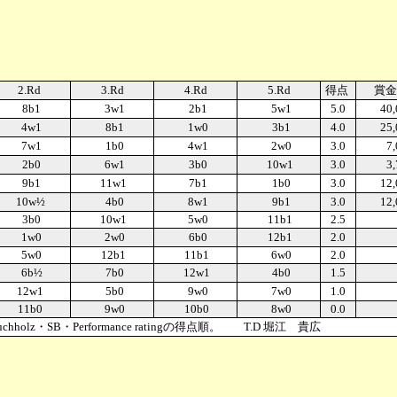
2.Rd
3.Rd
4.Rd
5.Rd
得点
賞金
8b1
3w1
2b1
5w1
5.0
40,
4w1
8b1
1w0
3b1
4.0
25,
7w1
1b0
4w1
2w0
3.0
7
2b0
6w1
3b0
10w1
3.0
3
9b1
11w1
7b1
1b0
3.0
12,
10w½
4b0
8w1
9b1
3.0
12,
3b0
10w1
5w0
11b1
2.5
1w0
2w0
6b0
12b1
2.0
5w0
12b1
11b1
6w0
2.0
6b½
7b0
12w1
4b0
1.5
12w1
5b0
9w0
7w0
1.0
11b0
9w0
10b0
8w0
0.0
lz・SB・Performance ratingの得点順。 T.D 堀江 貴広