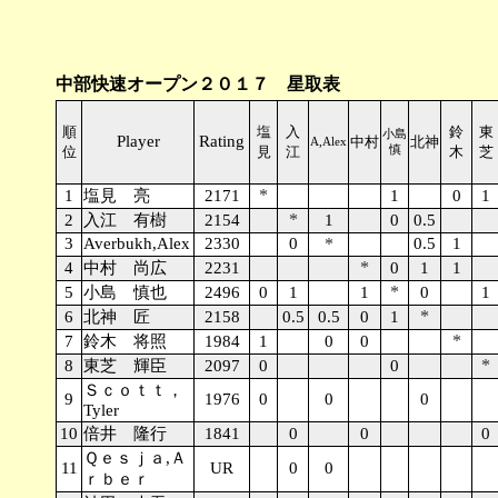
中部快速オープン２０１７ 星取表
順
塩
入
鈴
東
小島
Player
Rating
中村
北神
A,Alex
位
見
江
慎
木
芝
*
1
塩見 亮
2171
1
0
1
*
2
入江 有樹
2154
1
0
0.5
3
Averbukh,Alex
2330
0
*
0.5
1
*
4
中村 尚広
2231
0
1
1
*
5
小島 慎也
2496
0
1
1
0
1
*
6
北神 匠
2158
0.5
0.5
0
1
*
7
鈴木 将照
1984
1
0
0
*
8
東芝 輝臣
2097
0
0
Ｓｃｏｔｔ，
9
1976
0
0
0
Tyler
10
倍井 隆行
1841
0
0
0
Ｑｅｓｊａ,Ａ
11
UR
0
0
ｒｂｅｒ