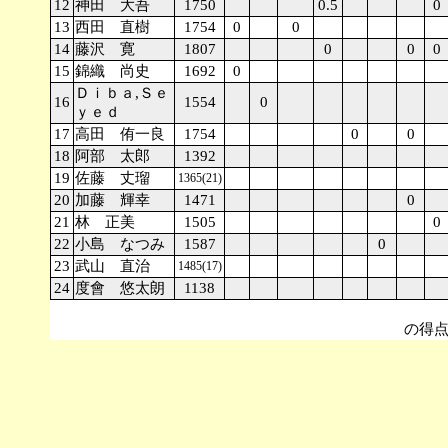
12
神田 大吾
1750
0.5
0
13
西田 直樹
1754
0
0
14
藤沢 寛
1807
0
0
0
15
錦織 尚史
1692
0
Ｄｉｂａ,Ｓｅ
16
1554
0
ｙｅｄ
17
高田 侑一良
1754
0
0
18
阿部 太郎
1392
19
佐藤 丈瑠
1365(21)
20
加藤 輝幸
1471
0
21
林 正美
1505
0
22
小島 なつみ
1587
0
23
武山 直治
1485(17)
24
度會 悠太朗
1138
同ポイントの場合、順位はSolko
の得点